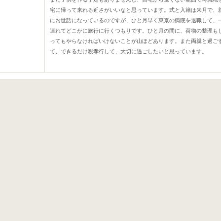
宅に帰って来れる近さがいいなと思っています。式と入籍は来月で、
にお世話になっているのですが、ひと月早く東京の病院を退職して、
連れてどこかに旅行に行くつもりです。ひと月の間に、荷物の整理も
ってもやらなければいけないことが山ほどあります。また両親と過ご
て、できるだけ親孝行して、大切に過ごしたいと思っています。