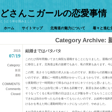
どさんこガールの恋愛事情
とうとう幸せ掴みました！
ホーム
サイトマップ
北海道の魅力について
着々と進む
Category Archive:
結婚まではバタバタ
2015
07/19
このたび四年間働いてきた病院を退職することになりました。退職の
に移住します。北海道は私の故郷でもあり、私の実家もあります。今
Category:
新居
この間、良さそうな病院の求人があったのですが、新居からの距離が
通勤
いのですが、通勤に一時間も時間がかかってしまうからです。仕事が
り夜勤明けで一時間掛けて帰るのはさすがにキツイかなと思いました
COMMENTS:
で、七時ごろには自宅に帰って来れる距離です。新居を決める際にも
Comments
そうなってくると私が日勤の日はほとんど夕飯を作ってもらうことに
Closed
できれば自分が作ったものを食べてもらいたいのです。お給料や福利
けるかを考えた時に通勤時間がネックになったので、やめました。
まだ子供を作る予定もありませんし、自宅から遠くない範囲で再就職