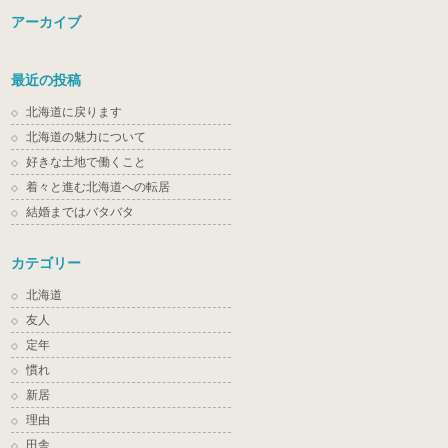
アーカイブ
最近の投稿
北海道に戻ります
北海道の魅力について
好きな土地で働くこと
着々と進む北海道への転居
結婚まではバタバタ
カテゴリー
北海道
友人
定年
慣れ
新居
理由
田舎