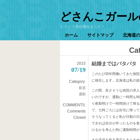
どさんこガール
とうとう幸せ掴みました！
ホーム
サイトマップ
北海道
Ca
結婚まではバタバタ
2015
07/19
このたび四年間働いてきた病院
に移住します。北海道は私の故
Category:
新居
この間、良さそうな病院の求人
通勤
いのですが、通勤に一時間も時
り夜勤明けで一時間掛けて帰る
COMMENTS:
で、七時ごろには自宅に帰って
Comments
そうなってくると私が日勤の日
Closed
できれば自分が作ったものを食
けるかを考えた時に通勤時間が
まだ子供を作る予定もありませ