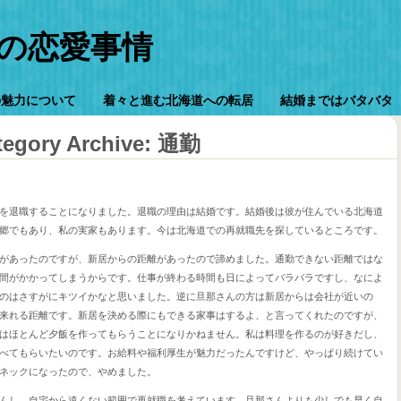
の恋愛事情
の魅力について
着々と進む北海道への転居
結婚まではバタバタ
tegory Archive:
通勤
を退職することになりました。退職の理由は結婚です。結婚後は彼が住んでいる北海道
郷でもあり、私の実家もあります。今は北海道での再就職先を探しているところです。
があったのですが、新居からの距離があったので諦めました。通勤できない距離ではな
間がかかってしまうからです。仕事が終わる時間も日によってバラバラですし、なによ
のはさすがにキツイかなと思いました。逆に旦那さんの方は新居からは会社が近いの
来れる距離です。新居を決める際にもできる家事はするよ、と言ってくれたのですが、
はほとんど夕飯を作ってもらうことになりかねません。私は料理を作るのが好きだし、
べてもらいたいのです。お給料や福利厚生が魅力だったんですけど、やっぱり続けてい
ネックになったので、やめました。
んし、自宅から遠くない範囲で再就職を考えています。旦那さんよりも少しでも早く自