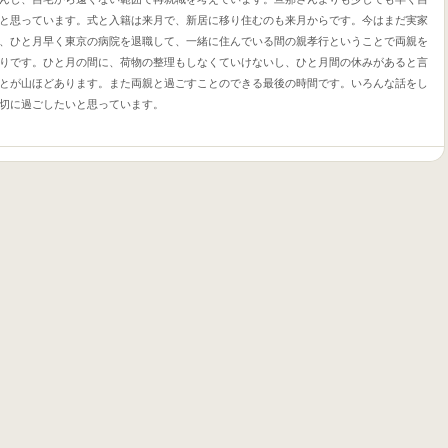
と思っています。式と入籍は来月で、新居に移り住むのも来月からです。今はまだ実家
、ひと月早く東京の病院を退職して、一緒に住んでいる間の親孝行ということで両親を
りです。ひと月の間に、荷物の整理もしなくていけないし、ひと月間の休みがあると言
とが山ほどあります。また両親と過ごすことのできる最後の時間です。いろんな話をし
切に過ごしたいと思っています。