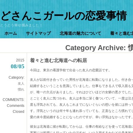
どさんこガールの恋愛事情
とうとう幸せ掴みました！
ホーム
サイトマップ
北海道の魅力について
着々と進む
Category Archive:
着々と進む北海道への転居
2015
08/05
今回は、東京の看護学校で出会った友人の恋愛話です。
Category:
友人が以前付き合っていた男性が北海道に転勤になりました。付き合
友人
結婚するということを意識していました。仕事もできる人で収入面も
慣れ
が、唯一の欠点がありました。それはひどいほどの女癖の悪さでした
とごとく友人に気づかれ、友人は本当に深く傷ついていて、一度は泣
COMMENTS:
度も浮気されても、友人もこれまでにないぐらいの想いを彼には持っ
Comments
す。浮気というのは何十年も連れ添っていても、正直なところ慣れて
Closed
愛の末今度結婚することになったのですが、幸い浮気はなかったです
彼女は北海道に彼が転勤してからは、仕事の有給などを使って北海道
実家には挨拶にも行っていたのですが、いつ入籍するかなどの具体的